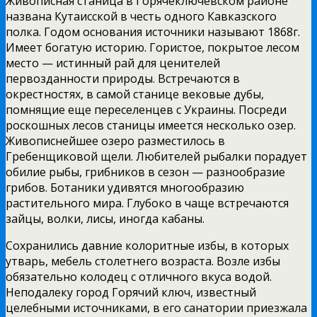
Живописная станица в Горячеключевском районе
названа Кутаисской в честь одного Кавказского
полка. Годом основания источники называют 1868г.
Имеет богатую историю. Гористое, покрытое лесом
место — истинный рай для ценителей
первозданности природы. Встречаются в
окрестностях, в самой станице вековые дубы,
помнящие еще переселенцев с Украины. Посреди
роскошных лесов станицы имеется несколько озер.
Живописнейшее озеро разместилось в
Гребенщиковой щели. Любителей рыбалки порадует
обилие рыбы, грибников в сезон — разнообразие
грибов. Ботаники удивятся многообразию
растительного мира. Глубоко в чаще встречаются
зайцы, волки, лисы, иногда кабаны.
Сохранились давние колоритные избы, в которых
утварь, мебель столетнего возраста. Возле избы
обязательно колодец с отличного вкуса водой.
Неподалеку город Горячий ключ, известный
целебными источниками, в его санатории приезжала