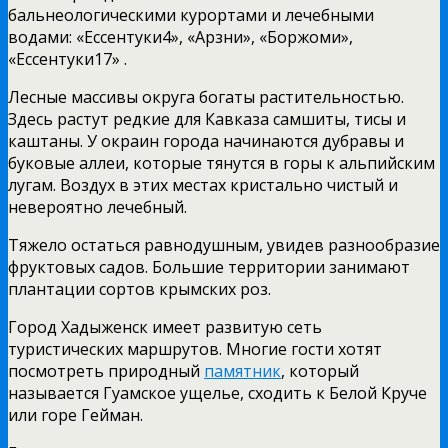
бальнеологическими курортами и лечебными
водами: «Ессентуки4», «Арзни», «Боржоми»,
«Ессентуки17» .
Лесные массивы округа богаты растительностью.
Здесь растут редкие для Кавказа самшиты, тисы и
каштаны. У окраин города начинаются дубравы и
буковые аллеи, которые тянутся в горы к альпийским
лугам. Воздух в этих местах кристально чистый и
невероятно лечебный.
Тяжело остаться равнодушным, увидев разнообразие
фруктовых садов. Большие территории занимают
плантации сортов крымских роз.
Город Хадыженск имеет развитую сеть
туристических маршрутов. Многие гости хотят
посмотреть природный
памятник
, который
называется Гуамское ущелье, сходить к Белой Круче
или горе Гейман.