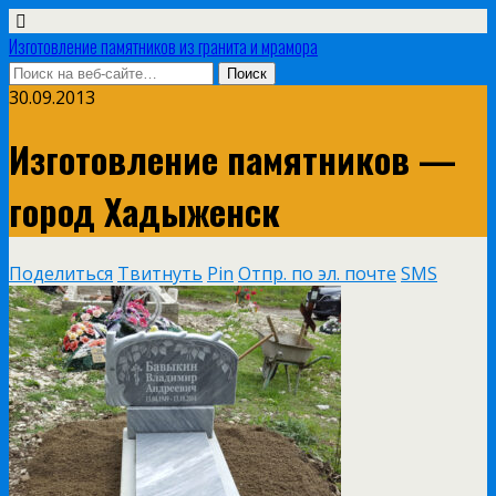
Изготовление памятников из гранита и мрамора
30.09.2013
Изготовление памятников —
город Хадыженск
Поделиться
Твитнуть
Pin
Отпр. по эл. почте
SMS