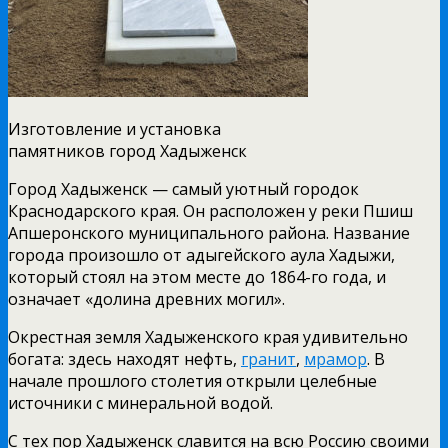
Изготовление и установка
памятников город Хадыженск
Город Хадыженск — самый уютный городок
Краснодарского края. Он расположен у реки Пшиш
Апшеронского муниципального района. Название
города произошло от адыгейского аула Хадыжи,
который стоял на этом месте до 1864-го года, и
означает «долина древних могил».
Окрестная земля Хадыженского края удивительно
богата: здесь находят нефть,
гранит
,
мрамор
. В
начале прошлого столетия открыли целебные
источники с минеральной водой.
С тех пор Хадыженск славится на всю Россию своими