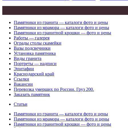
Памятники из гранита — каталоги фото и цены
Памятники из мрамора — каталоги фото и цены
Памятники из гранитной крошки — фото и цены
Работы — галерея
Ограды столы скамейки
Вазы подсвечники
Установка памятника
Виды гранита
Портреты — надписи
Эпитафии
Краснодарский край
Ссылки
Вакансии
Перевозка умерших по России. Груз 200.
Заказать памятник
Статьи
Памятники из гранита — каталоги фото и цены
Памятники из мрамора — каталоги фото и цены
Памятники из гранитной крошки — фото и цены