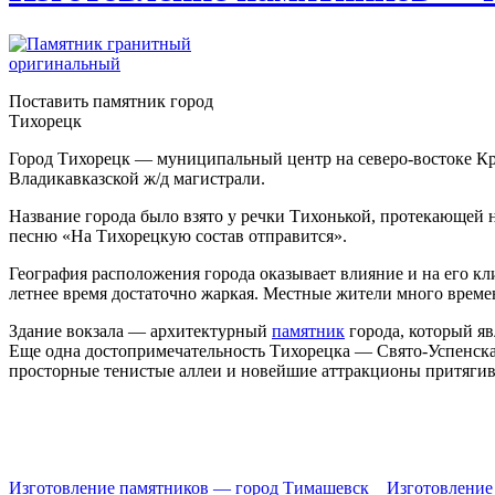
Поставить памятник город
Тихорецк
Город Тихорецк — муниципальный центр на северо-востоке Кра
Владикавказской ж/д магистрали.
Название города было взято у речки Тихонькой, протекающей 
песню «На Тихорецкую состав отправится».
География расположения города оказывает влияние и на его кл
летнее время достаточно жаркая. Местные жители много времен
Здание вокзала — архитектурный
памятник
города, который яв
Еще одна достопримечательность Тихорецка — Свято-Успенская 
просторные тенистые аллеи и новейшие аттракционы притяги
Изготовление памятников — город Тимашевск
Изготовление