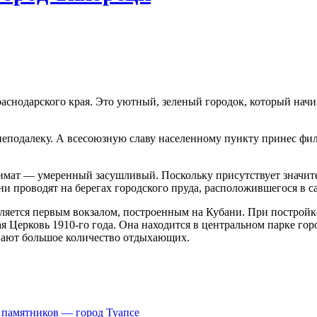
снодарского края. Это уютный, зеленый городок, который начин
неподалеку. А всесоюзную славу населенному пункту принес фил
имат — умеренный засушливый. Поскольку присутствует значител
и проводят на берегах городского пруда, расположившегося в с
ляется первым вокзалом, построенным на Кубани. При постройк
Церковь 1910-го года. Она находится в центральном парке горо
вают большое количество отдыхающих.
 памятников — город Туапсе